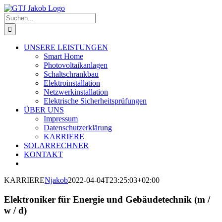
Zum
Inhalt
Suche
springen
nach:
UNSERE LEISTUNGEN
Smart Home
Photovoltaikanlagen
Schaltschrankbau
Elektroinstallation
Netzwerkinstallation
Elektrische Sicherheitsprüfungen
ÜBER UNS
Impressum
Datenschutzerklärung
KARRIERE
SOLARRECHNER
KONTAKT
KARRIERE
Njakob
2022-04-04T23:25:03+02:00
Elektroniker für Energie und Gebäudetechnik (m /
w / d)