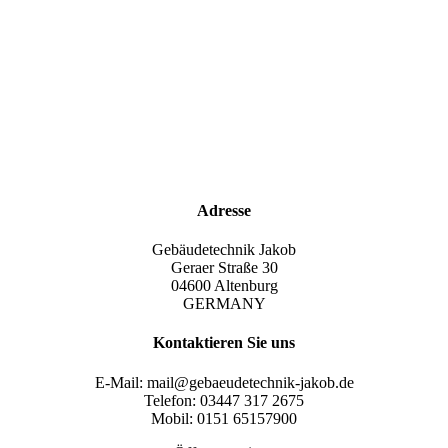
Sie
Wünschen
eine Kontaktaufnahme?
kein Problem! Schicken
Sie uns Ihre
Kontaktdaten mit Ihren
Anliegen und wir werden
uns umgehend bei Ihnen
melden.
Adresse
Gebäudetechnik Jakob
Geraer Straße 30
04600 Altenburg
GERMANY
Kontaktieren Sie uns
E-Mail: mail@gebaeudetechnik-jakob.de
Telefon: 03447 317 2675
Mobil: 0151 65157900